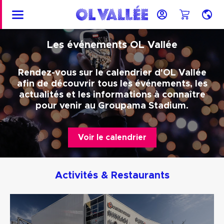
MENU
Mon
Mon
FR
compte
panier
Les événements OL Vallée
Rendez-vous sur le calendrier d'OL Vallée
afin de découvrir tous les événements, les
actualités et les informations à connaître
pour venir au Groupama Stadium.
Voir le calendrier
Activités & Restaurants